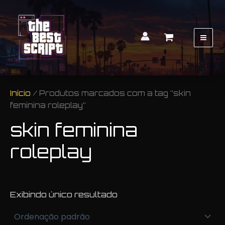
Mai
Men
Início
/ Produtos marcados com a tag “skin
feminina roleplay”
skin feminina
roleplay
Exibindo único resultado